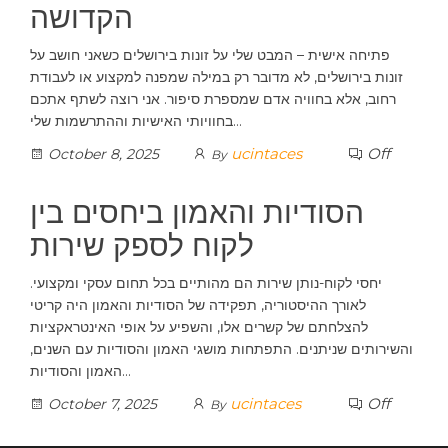
הקדושה
פתיחה אישית – המבט שלי על זונות בירושלים כשאני חושב על
זונות בירושלים, לא מדובר רק במילה שמפנה למקצוע או לעבודת
רחוב, אלא בחוויה אדם שמספרת סיפור. אני רוצה לשתף אתכם
בחוויותי האישיות וההתרשמות שלי…
ucintaces
Off
October 8, 2025
By
הסודיות והאמון ביחסים בין
לקוח לספק שירות
יחסי לקוח-נותן שירות הם מהותיים בכל תחום עסקי ומקצועי.
לאורך ההיסטוריה, תפקידה של הסודיות והאמון היה קריטי
להצלחתם של קשרים אלו, והשפיע על אופי האינטראקציות
והשירותים שניתנים. התפתחות מושגי האמון והסודיות עם השנים,
האמון והסודיות…
ucintaces
Off
October 7, 2025
By