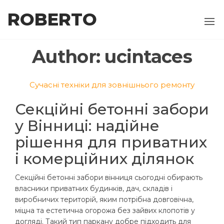
Skip
ROBERTO
to
the
content
Author:
ucintaces
Сучасні техніки для зовнішнього ремонту
Секційні бетонні забори
у Вінниці: надійне
рішення для приватних
і комерційних ділянок
Секційні бетонні забори вінниця сьогодні обирають
власники приватних будинків, дач, складів і
виробничих територій, яким потрібна довговічна,
міцна та естетична огорожа без зайвих клопотів у
догляді. Такий тип паркану добре підходить для