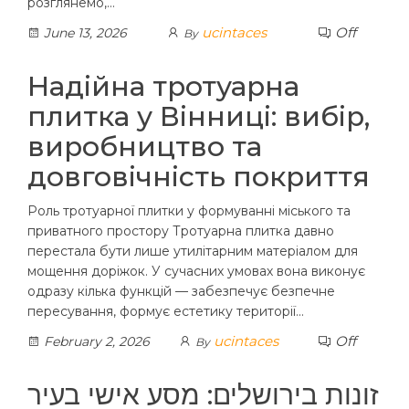
розглянемо,…
ucintaces
Off
June 13, 2026
By
Надійна тротуарна
плитка у Вінниці: вибір,
виробництво та
довговічність покриття
Роль тротуарної плитки у формуванні міського та
приватного простору Тротуарна плитка давно
перестала бути лише утилітарним матеріалом для
мощення доріжок. У сучасних умовах вона виконує
одразу кілька функцій — забезпечує безпечне
пересування, формує естетику території…
ucintaces
Off
February 2, 2026
By
זונות בירושלים: מסע אישי בעיר