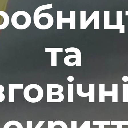
робниц
та
говічн
покритт