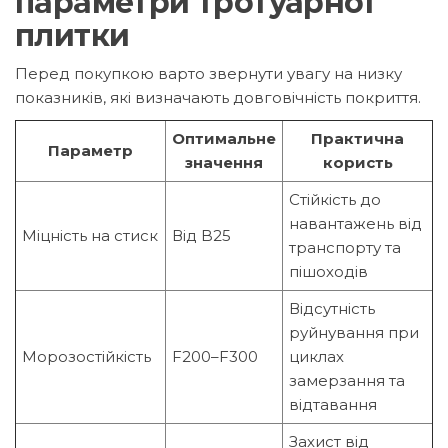
параметри тротуарної
плитки
Перед покупкою варто звернути увагу на низку
показників, які визначають довговічність покриття.
Оптимальне
Практична
Параметр
значення
користь
Стійкість до
навантажень від
Міцність на стиск
Від B25
транспорту та
пішоходів
Відсутність
руйнування при
Морозостійкість
F200–F300
циклах
замерзання та
відтавання
Захист від