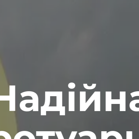
Надійн
ротуар